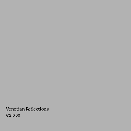
Venetian Reflections
Preço
€210,00
normal