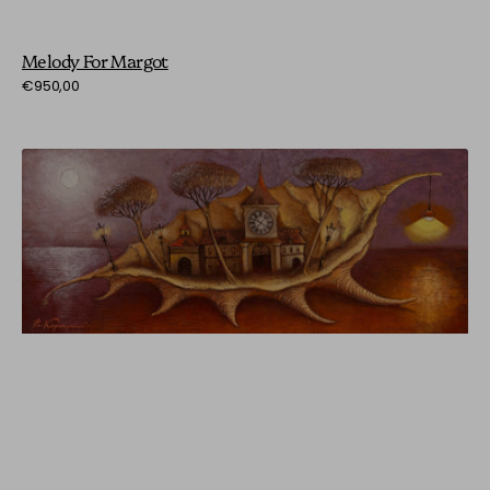
Melody For Margot
Preço
€950,00
normal
Shellfish