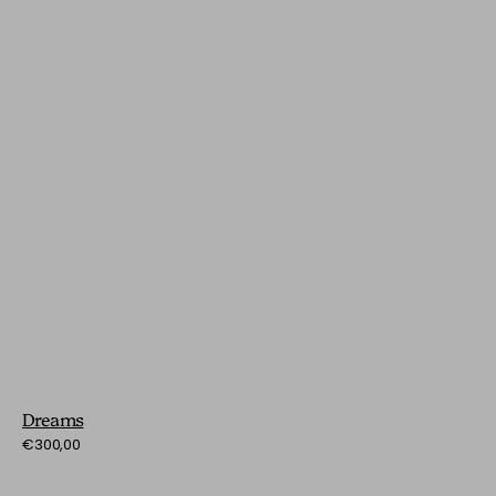
Dreams
Preço
€300,00
normal