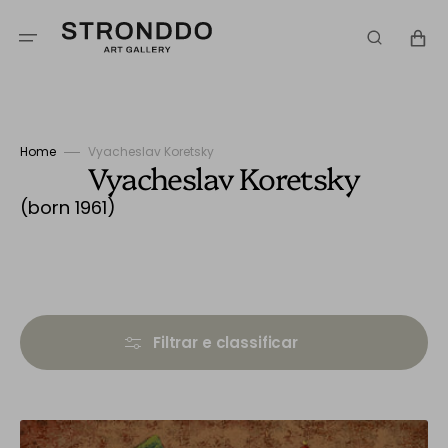
Saltar
para
Carrinh
o
conteúdo
Home
Vyacheslav Koretsky
Coleção:
Vyacheslav Koretsky
(born 1961)
Filtrar e classificar
Clowns