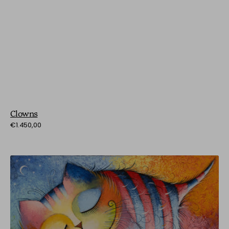
Clowns
Preço
€1.450,00
normal
Dreams