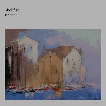
Shellfish
Preço
€450,00
normal
Venetian
Reflections